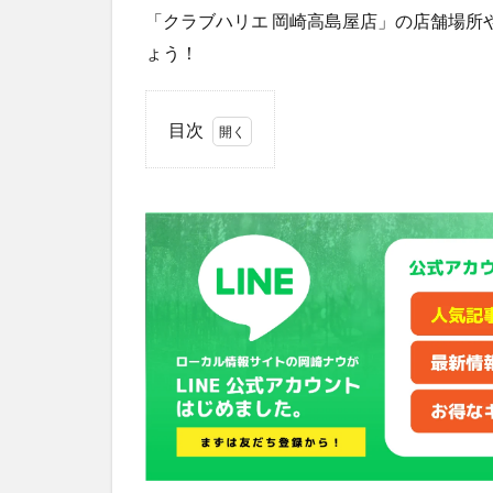
「クラブハリエ 岡崎高島屋店」の店舗場所
ょう！
目次
1
「ク
ラブ
ハリ
エ
岡崎
高島
屋
店」
はイ
オン
モー
ル岡
崎の
ジェ