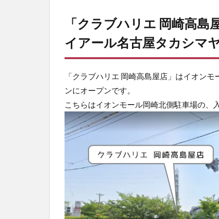
イア
ール
「クラブハリエ 岡崎高島
名古
屋タ
イアール名古屋タカシマヤ
カシ
マヤ
フー
「クラブハリエ 岡崎高島屋店」はイオンモ
ドメ
ゾン
ンにオープンです。
にオ
こちらはイオンモール岡崎北側駐車場の、
ープ
ン
2
三河
エリ
アで
は
初！
独自
の食