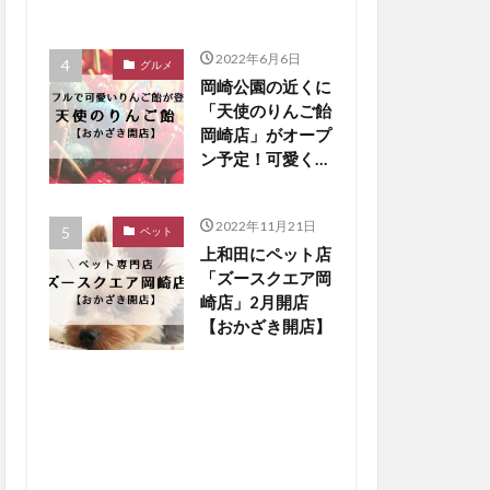
2022年6月6日
グルメ
岡崎公園の近くに
「天使のりんご飴
岡崎店」がオープ
ン予定！可愛くパ
リシャキになって
登場【おかざき開
2022年11月21日
店】
ペット
上和田にペット店
「ズースクエア岡
崎店」2月開店
【おかざき開店】