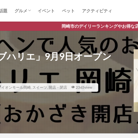
話題
グルメ
イベント
ペット
アクティビティ
ラーメン
ランチ
カフェ
岡崎市のデイリーランキングやお得な店舗情報など、公式Lineだけの
ブハリエ」9月9日オープン
イオンモール岡崎
,
スイーツ
,
開店・閉店
2365view