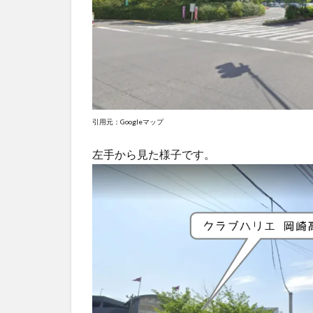
感が
人気
バー
ムク
ーヘ
ンの
お店
が岡
崎に
引用元：Googleマップ
もつ
いに
左手から見た様子です。
出店