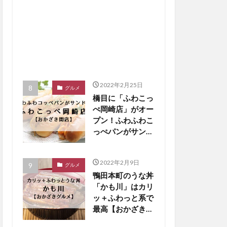
2022年2月25日
グルメ
橋目に「ふわこっ
ぺ岡崎店」がオー
プン！ふわふわこ
っぺパンがサンド
に【おかざき開
店】
2022年2月9日
グルメ
鴨田本町のうな丼
「かも川」はカリ
ッ＋ふわっと系で
最高【おかざきグ
ルメ】