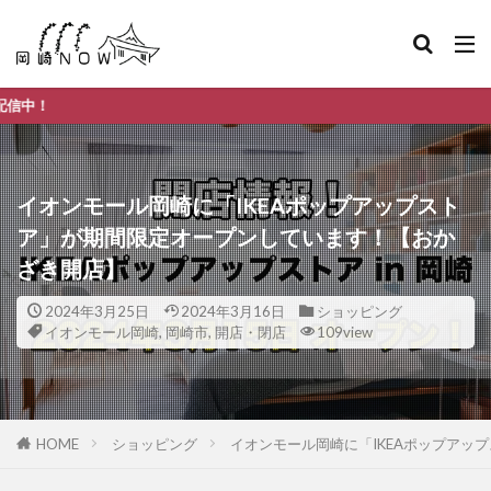
岡崎市のデイリー
イオンモール岡崎に「IKEAポップアップスト
ア」が期間限定オープンしています！【おか
ざき開店】
2024年3月25日
2024年3月16日
ショッピング
イオンモール岡崎
,
岡崎市
,
開店・閉店
109view
HOME
ショッピング
イオンモール岡崎に「IKEAポップアッ