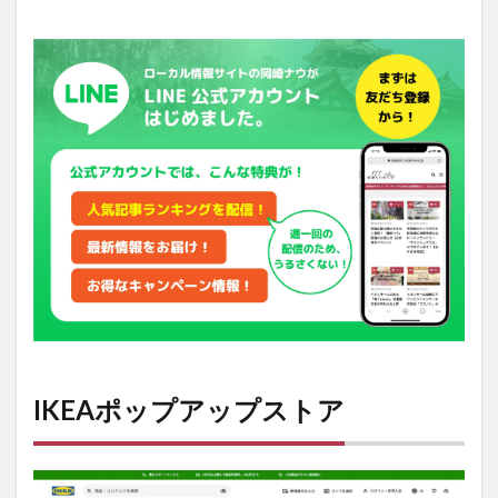
IKEA
ポッ
プア
ップ
スト
ア
2
店
舗
情
報
IKEAポップアップストア