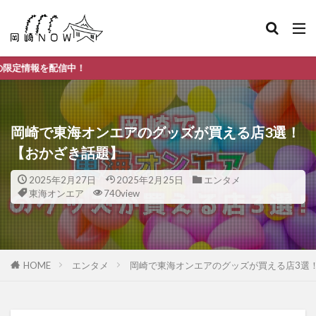
岡崎
岡崎で東海オンエアのグッズが買える店3選！
【おかざき話題】
2025年2月27日
2025年2月25日
エンタメ
東海オンエア
740view
HOME
エンタメ
岡崎で東海オンエアのグッズが買える店3選