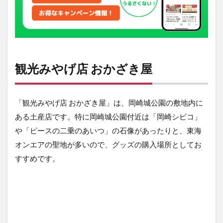
2
道の
駅
「藤
川
宿」
観光みやげ店 おかざき屋
3
新
東
名
「観光みやげ店 おかざき屋」は、岡崎城公園の敷地内に
岡
崎
ある土産店です。特に岡崎城公園付近は「岡崎シビコ」
サ
や「ピースの二乗のあいつ」の石像があったりと、東海
ー
ビ
オンエアの聖地が多いので、グッズの購入場所としてお
ス
すすめです。
エ
リ
ア
4
イ
オ