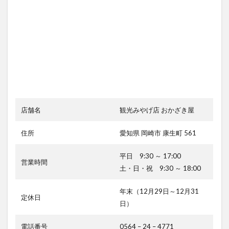
ン
モ
ー
ル
岡
崎
に
も
あ
り
店舗名
観光みやげ店 おかざき屋
住所
愛知県 岡崎市 康生町 561
平日 9:30 ～ 17:00
営業時間
土・日・祝 9:30 ～ 18:00
年末（12月29日～12月31
定休日
日）
電話番号
0564 – 24 – 4771