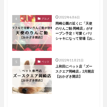
2022年6月6日
グルメ
岡崎公園の近くに「天使
のりんご飴 岡崎店」がオ
ープン予定！可愛くパリ
シャキになって登場【お
かざき開店】
2022年11月21日
ペット
上和田にペット店「ズー
スクエア岡崎店」2月開店
【おかざき開店】