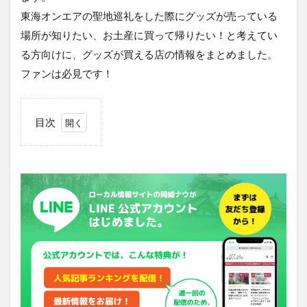
東海オンエアの聖地巡礼をした際にグッズが売っている
場所が知りたい、お土産に買って帰りたい！と考えてい
る方向けに、グッズが買える店の情報をまとめました。
ファンは必見です！
目次
1
観
光
み
や
げ
店
お
か
ざ
き
屋