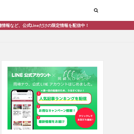
けの限定情報を配信中！