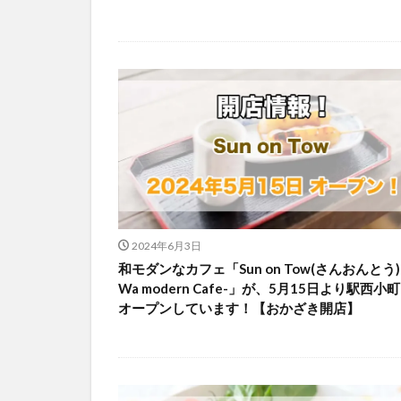
2024年6月3日
和モダンなカフェ「Sun on Tow(さんおんとう) 
Wa modern Cafe-」が、5月15日より駅西小
オープンしています！【おかざき開店】