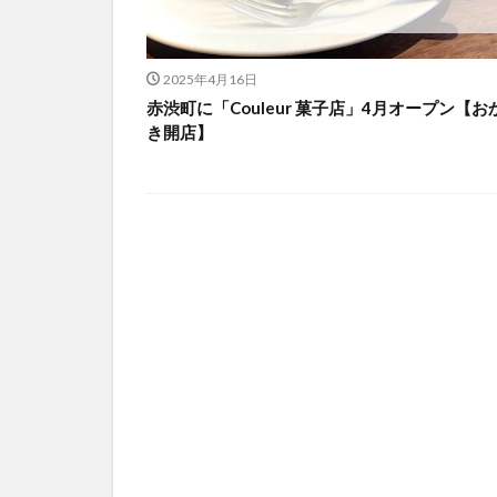
2025年4月16日
赤渋町に「Couleur 菓子店」4月オープン【お
き開店】