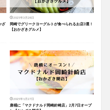
2025年3月28日
かざ
岡崎でグリークヨーグルトが食べられるお店3選！
【おかざきグルメ】
2025年1月27日
唐桶に「マクドナルド岡崎針崎店」2月7日オープ