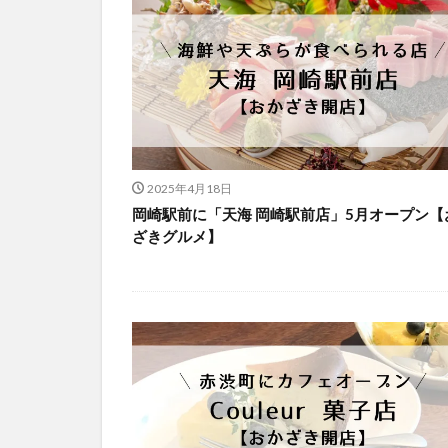
2025年4月18日
岡崎駅前に「天海 岡崎駅前店」5月オープン【
ざきグルメ】