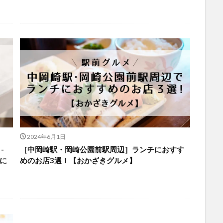
2024年6月1日
-
［中岡崎駅・岡崎公園前駅周辺］ランチにおすす
町に
めのお店3選！【おかざきグルメ】