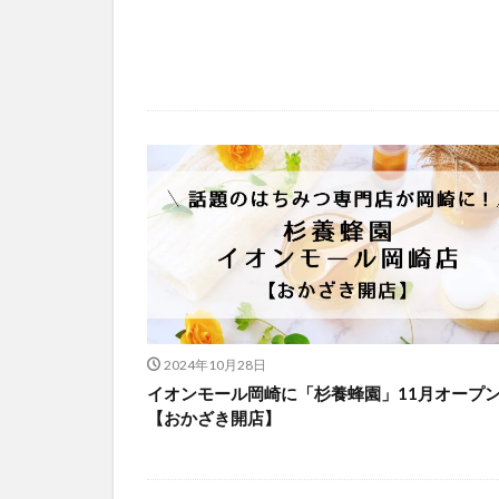
2024年10月28日
イオンモール岡崎に「杉養蜂園」11月オープ
【おかざき開店】