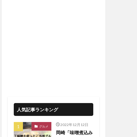
人気記事ランキング
2022年12月12日
グルメ
岡崎「味噌煮込み