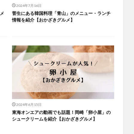
2024年7月16日
メ
菅生にある韓国料理「青山」のメニュー・ランチ
情報を紹介【おかざきグルメ】
2024年6月15日
東海オンエアの動画でも話題！岡崎「卵小屋」の
シュークリームを紹介【おかざきグルメ】