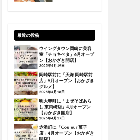
ざきエンタメ】
最近の投稿
ウイングタウン岡崎に美容
室「チョキペタ」6月オープ
ン【おかざき開店】
2025年4月19日
岡崎駅前に「天海 岡崎駅前
店」5月オープン【おかざき
グルメ】
2025年4月18日
明大寺町に「まぜそばあら
し 東岡崎店」4月オープン
【おかざき開店】
2025年4月17日
赤渋町に「Couleur 菓子
店」4月オープン【おかざき
開店】