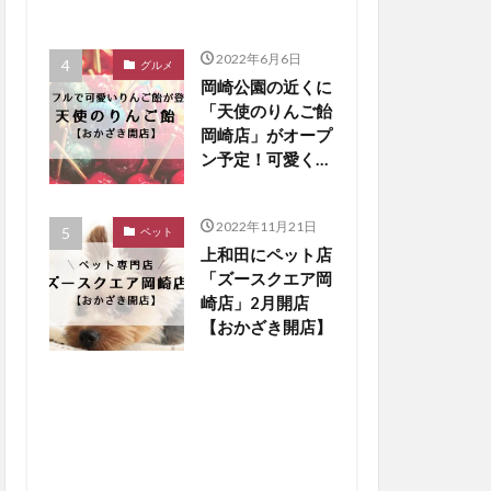
2022年6月6日
グルメ
岡崎公園の近くに
「天使のりんご飴
岡崎店」がオープ
ン予定！可愛くパ
リシャキになって
登場【おかざき開
2022年11月21日
店】
ペット
上和田にペット店
「ズースクエア岡
崎店」2月開店
【おかざき開店】