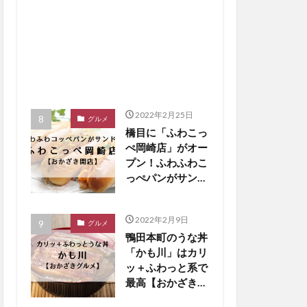
2022年2月25日
グルメ
橋目に「ふわこっ
ぺ岡崎店」がオー
プン！ふわふわこ
っぺパンがサンド
に【おかざき開
店】
2022年2月9日
グルメ
鴨田本町のうな丼
「かも川」はカリ
ッ＋ふわっと系で
最高【おかざきグ
ルメ】