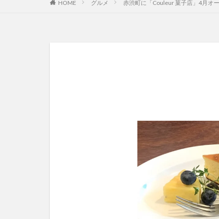
HOME
グルメ
赤渋町に「Couleur 菓子店」4月