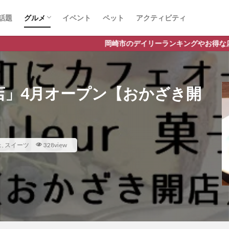
話題
グルメ
イベント
ペット
アクティビティ
ラーメン
ランチ
カフェ
岡崎市のデイリーランキングやお得な店舗情報など、公式Lineだ
菓子店」4月オープン【おかざき開
ェ
,
スイーツ
328view