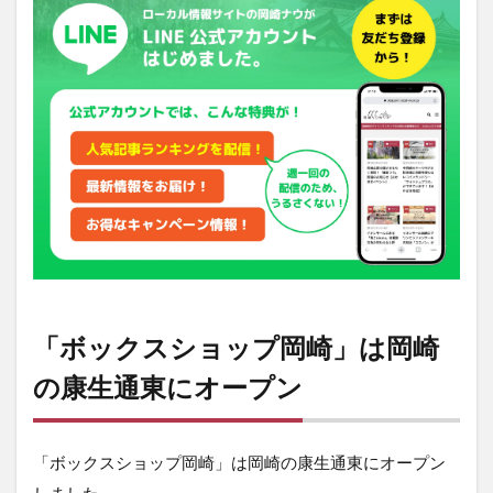
ョッ
プ岡
崎」
は岡
崎の
康生
通東
にオ
ープ
ン
2
買い
物も
出展
も楽
「ボックスショップ岡崎」は岡崎
しめ
るレ
の康生通東にオープン
ンタ
ルボ
ック
ス・
「ボックスショップ岡崎」は岡崎の康生通東にオープン
ショ
しました。
ップ