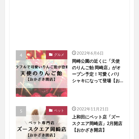
2022年6月6日
グルメ
岡崎公園の近くに「天使
のりんご飴 岡崎店」がオ
ープン予定！可愛くパリ
シャキになって登場【お
かざき開店】
2022年11月21日
ペット
上和田にペット店「ズー
スクエア岡崎店」2月開店
【おかざき開店】