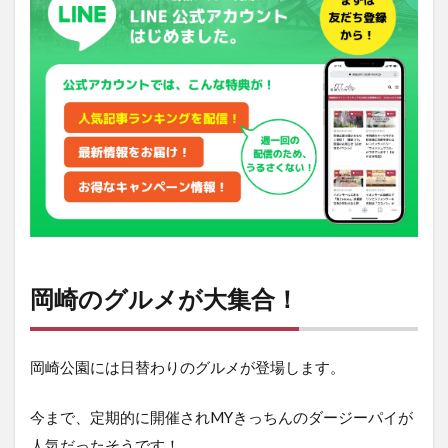
集
合！
2
主
催
者
か
ら
の
お
願
い
3
岡崎のグルメが大集合！
イ
ベ
ン
ト
岡崎公園には日替わりのグルメが登場します。
の
詳
細
今まで、定期的に開催されMYきっちんのダージーパイが
人気だったそうです！