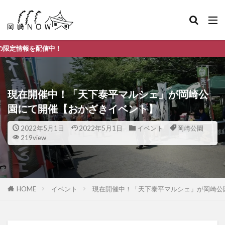
岡
現在開催中！「天下泰平マルシェ」が岡崎公
園にて開催【おかざきイベント】
2022年5月1日
2022年5月1日
イベント
岡崎公園
219view
HOME
イベント
現在開催中！「天下泰平マルシェ」が岡崎公