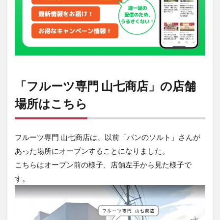
こち
ら
2
新鮮
でカ
ラフ
ル、
おし
「フルーツ専門 山七商店」の店舗
ゃれ
なフ
場所はこちら
ルー
ツが
盛り
だく
フルーツ専門 山七商店は、以前「パンのソルト」さんが
さん
あった場所にオープンすることになりました。
こちらはオープン前の様子、店舗左手から見た様子で
す。