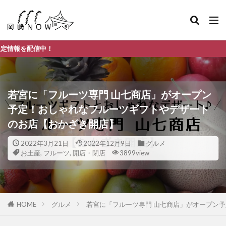
岡崎
若宮に「フルーツ専門 山七商店」がオープン
予定！おしゃれなフルーツギフトやデザート
のお店【おかざき開店】
2022年3月21日
2022年12月9日
グルメ
お土産
,
フルーツ
,
開店・閉店
3899view
HOME
グルメ
若宮に「フルーツ専門 山七商店」がオープン