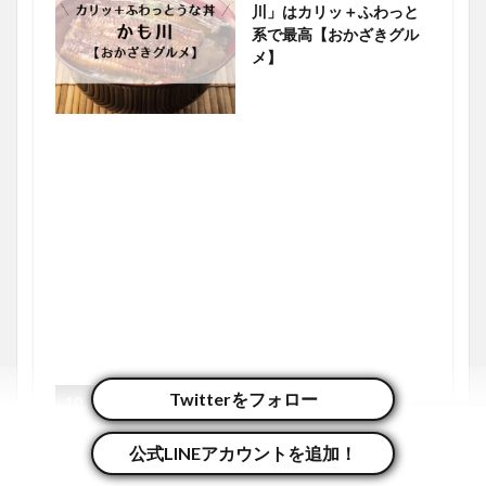
川」はカリッ＋ふわっと
系で最高【おかざきグル
メ】
2023年1月2日
Twitterをフォロー
エンタメ
東海オンエアの聖地「イ
オンモール岡崎」で推し
公式LINEアカウントを追加！
活を楽しむ情報【おかざ