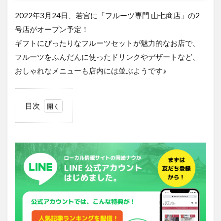
2022年3月24日、若宮に「フルーツ専門 山七商店」の2
号店がオープン予定！
ギフトにぴったりなフルーツセットが魅力的なお店で、
フルーツをふんだんに使ったドリンクやデザートなど、
おしゃれなメニューも店内には並ぶようです♪
目次
1
「フ
ルー
ツ専
門
山七
商
店」
の店
舗場
所は