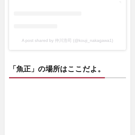
A post shared by 仲川浩司 (@kouji_nakagawa1)
「魚正」の場所はここだよ。