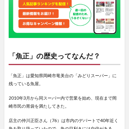
「魚
正」
の口
コミ
は？
3
「魚
正」
の場
「魚正」の歴史ってなんだ？
所は
ここ
だ
よ。
「魚正」は愛知県岡崎市竜美台の「みどりスーパー」に
残っている魚屋。
2010年3月から同スーパー内で営業を始め、現在まで岡
崎市民の胃袋を満たしてきた。
店主の仲川正臣さん（76）は市内のデパートで40年近く
魚を取り扱っていたので、魚の目利きには自信がある。