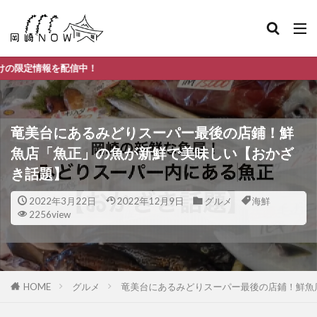
竜美台にあるみどりスーパー最後の店鋪！鮮
魚店「魚正」の魚が新鮮で美味しい【おかざ
き話題】
2022年3月22日
2022年12月9日
グルメ
海鮮
2256view
HOME
グルメ
竜美台にあるみどりスーパー最後の店鋪！鮮魚