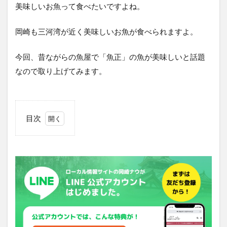
美味しいお魚って食べたいですよね。
岡崎も三河湾が近く美味しいお魚が食べられますよ。
今回、昔ながらの魚屋で「魚正」の魚が美味しいと話題
なので取り上げてみます。
目次
1
「魚
正」
の歴
史っ
てな
ん
だ？
2