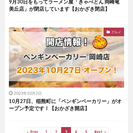
9月30日をもってラーメン屋「きゃべとん 岡崎竜
美丘店」が閉店しています【おかざき閉店】
グルメ
2023年10月2日
10月27日、稲熊町に「ペンギンベーカリー」がオ
ープン予定です！【おかざき開店】
Prev
1
2
3
4
5
Next