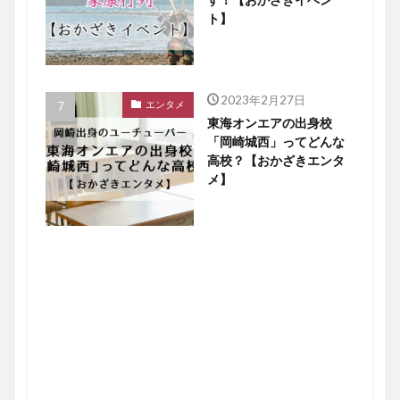
ト】
2023年2月27日
エンタメ
東海オンエアの出身校
「岡崎城西」ってどんな
高校？【おかざきエンタ
メ】