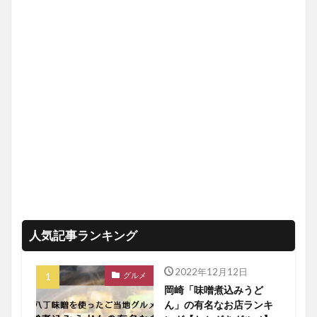
人気記事ランキング
2022年12月12日
グルメ
岡崎「味噌煮込みうど
ん」の有名なお店ランキ