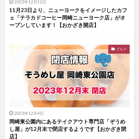
2023年12月11日
11月23日より、ニューヨークをイメージしたカフ
ェ「テラカドコーヒー岡崎ニューヨーク店」がオ
ープンしています！【おかざき開店】
グルメ
2023年12月4日
岡崎東公園内にあるテイクアウト専門店「ぞうめ
し屋」が12月末で閉店するようです【おかざき閉
店】