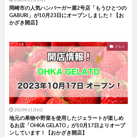
岡崎市の人気ハンバーガー屋2号店「もうひとつの
GABURI」が10月23日にオープンしました！【お
かざき開店】
グルメ
2023年11月6日
地元の果物や野菜を使用したジェラートが楽しめ
るお店「OHKA GELATO」が10月17日よりオープ
ンしています！【おかざき開店】