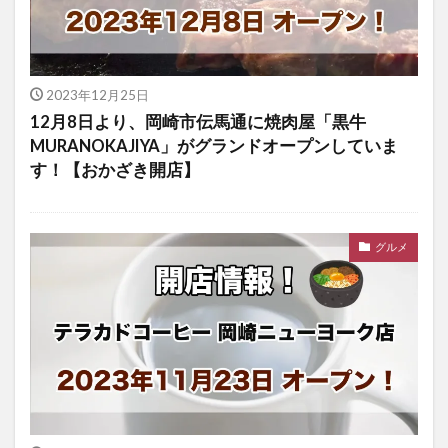
2023年12月25日
12月8日より、岡崎市伝馬通に焼肉屋「黒牛
MURANOKAJIYA」がグランドオープンしていま
す！【おかざき開店】
グルメ