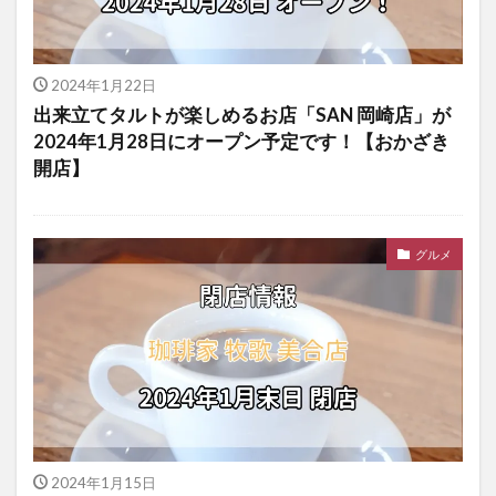
2024年1月22日
出来立てタルトが楽しめるお店「SAN 岡崎店」が
2024年1月28日にオープン予定です！【おかざき
開店】
グルメ
2024年1月15日