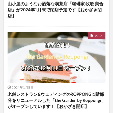
山小屋のようなお洒落な喫茶店「珈琲家 牧歌 美合
店」が2024年1月末で閉店予定です【おかざき閉
店】
グルメ
2024年1月8日
老舗レストラン&ウェディングのROPPONGI1階部
分をリニューアルした「the Garden by Roppongi」
がオープンしています！【おかざき開店】