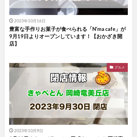
2023年10月16日
豊富な手作りお菓子が食べられる「N’ma cafe」が
9月19日よりオープンしています！【おかざき開
店】
グルメ
2023年10月9日