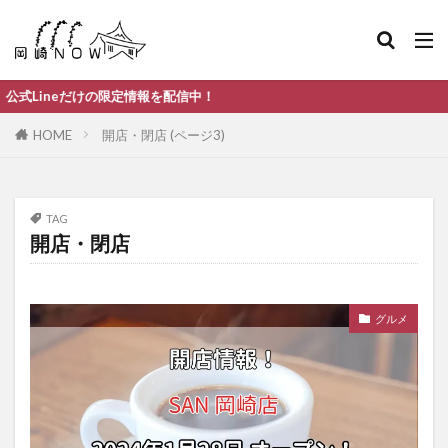
を配信中！
HOME
開店・閉店 (ページ3)
TAG
開店・閉店
グルメ