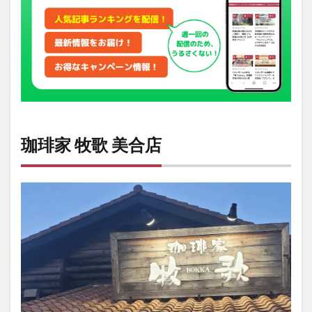
2
店
舗
情
報
珈琲家 牧歌 美合店