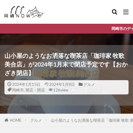
岡崎市のデイリーランキングやお得な店舗
山小屋のようなお洒落な喫茶店「珈琲家 牧歌
美合店」が2024年1月末で閉店予定です【おか
ざき閉店】
2024年1月15日
2024年1月8日
グルメ
岡崎市
,
開店・閉店
126view
HOME
グルメ
山小屋のようなお洒落な喫茶店「珈琲家 牧歌 