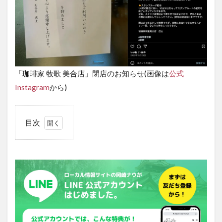
「珈琲家 牧歌 美合店」閉店のお知らせ(画像は
公式
Instagram
から)
目次
1
珈
琲
家
牧
歌
美
合
店