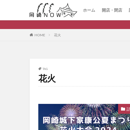
ホーム
開店・閉店
HOME
花火
TAG
花火