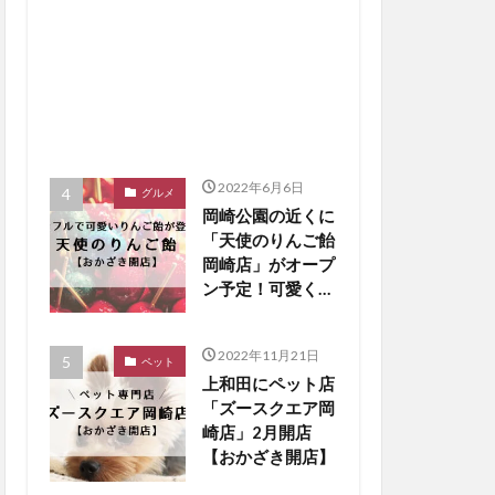
2022年6月6日
グルメ
岡崎公園の近くに
「天使のりんご飴
岡崎店」がオープ
ン予定！可愛くパ
リシャキになって
登場【おかざき開
2022年11月21日
店】
ペット
上和田にペット店
「ズースクエア岡
崎店」2月開店
【おかざき開店】