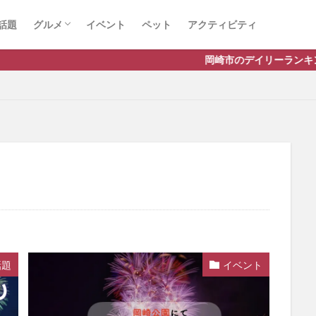
話題
グルメ
イベント
ペット
アクティビティ
ラーメン
ランチ
カフェ
岡崎市のデイリーランキングやお得な店舗情報
話題
イベント