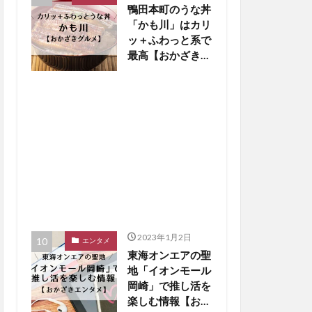
鴨田本町のうな丼
「かも川」はカリ
ッ＋ふわっと系で
最高【おかざきグ
ルメ】
2023年1月2日
エンタメ
東海オンエアの聖
地「イオンモール
岡崎」で推し活を
楽しむ情報【おか