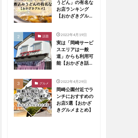
うどん」の有名な
お店ランキング
【おかざきグル
メ】
2022年4月19日
話題
実は「岡崎サービ
スエリアは一般
道」からも利用可
能【おかざき話
題】
2022年4月29日
グルメ
岡崎公園付近でラ
ンチにおすすめの
お店5選【おかざ
きグルメまとめ】