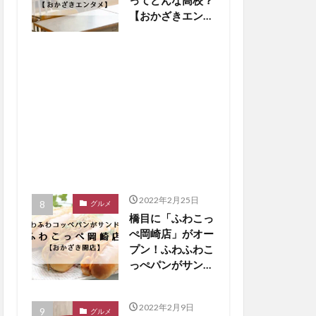
ってどんな高校？
【おかざきエンタ
メ】
2022年2月25日
グルメ
橋目に「ふわこっ
ぺ岡崎店」がオー
プン！ふわふわこ
っぺパンがサンド
に【おかざき開
店】
2022年2月9日
グルメ