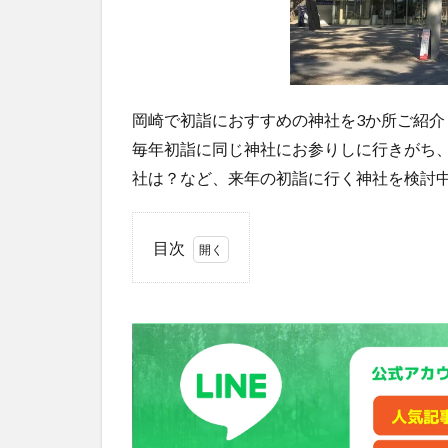
岡崎で初詣におすすめの神社を3か所ご紹介
毎年初詣に同じ神社にお参りしに行きがち
社は？など、来年の初詣に行く神社を検討
目次
1
龍
城
神
社
2
菅
生