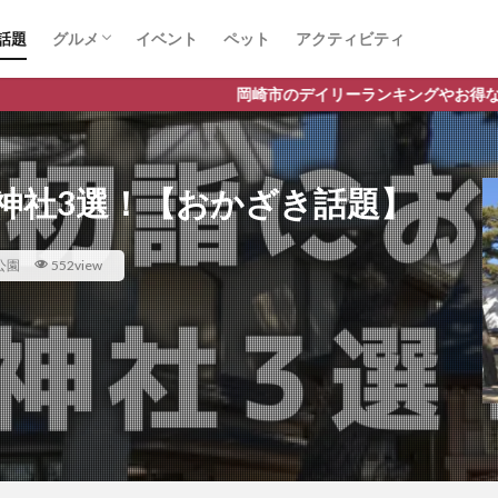
話題
グルメ
イベント
ペット
アクティビティ
ラーメン
ランチ
カフェ
岡崎市のデイリーランキングやお得な店舗情報など、公式Lin
神社3選！【おかざき話題】
公園
552view