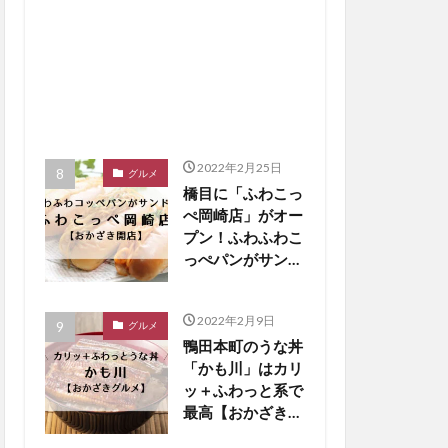
2022年2月25日
グルメ
橋目に「ふわこっ
ぺ岡崎店」がオー
プン！ふわふわこ
っぺパンがサンド
に【おかざき開
店】
2022年2月9日
グルメ
鴨田本町のうな丼
「かも川」はカリ
ッ＋ふわっと系で
最高【おかざきグ
ルメ】