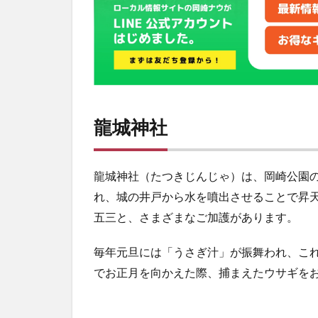
神
社
3
伊
賀
八
幡
龍城神社
宮
龍城神社（たつきじんじゃ）は、岡崎公園
れ、城の井戸から水を噴出させることで昇
五三と、さまざまなご加護があります。
毎年元旦には「うさぎ汁」が振舞われ、こ
でお正月を向かえた際、捕まえたウサギを