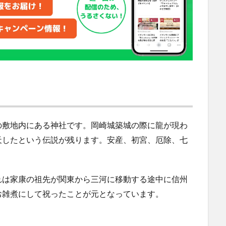
の敷地内にある神社です。岡崎城築城の際に龍が現わ
天したという伝説が残ります。安産、初宮、厄除、七
れは家康の祖先が関東から三河に移動する途中に信州
お雑煮にして祝ったことが元となっています。