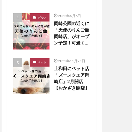
2022年6月6日
グルメ
岡崎公園の近くに
「天使のりんご飴
岡崎店」がオープ
ン予定！可愛くパ
リシャキになって
登場【おかざき開
2022年11月21日
店】
ペット
上和田にペット店
「ズースクエア岡
崎店」2月開店
【おかざき開店】