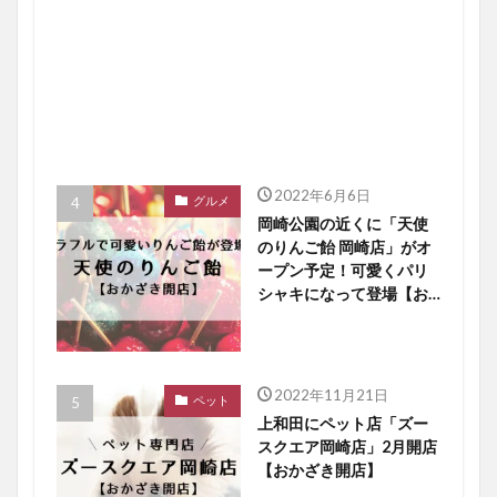
2022年6月6日
グルメ
岡崎公園の近くに「天使
のりんご飴 岡崎店」がオ
ープン予定！可愛くパリ
シャキになって登場【お
かざき開店】
2022年11月21日
ペット
上和田にペット店「ズー
スクエア岡崎店」2月開店
【おかざき開店】