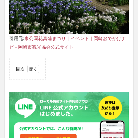
引用元:
東公園花菖蒲まつり｜イベント｜岡崎おでかけナ
ビ – 岡崎市観光協会公式サイト
目次
1
東
公
園
花
菖
蒲
ま
つ
り