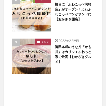
橋目に「ふわこっぺ岡崎
店」がオープン！ふわふ
わこっぺパンがサンドに
【おかざき開店】
2022年2月9日
グルメ
鴨田本町のうな丼「かも
川」はカリッ＋ふわっと
系で最高【おかざきグル
メ】