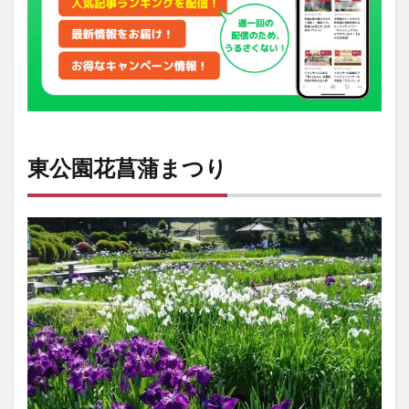
2
イ
ベ
ン
ト
情
報
東公園花菖蒲まつり