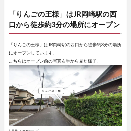
2
「りんごの王様」はJR岡崎駅の西
王様
級の
口から徒歩約3分の場所にオープン
味わ
い、
りん
ご飴
「りんごの王様」はJR岡崎駅の西口から徒歩約3分の場所
の専
にオープンしています。
門店
が登
こちらはオープン前の写真右手から見た様子。
場
引用元：Googleマップ