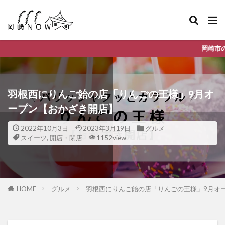
岡崎市のデイリーランキングや
羽根西にりんご飴の店「りんごの王様」9月オ
ープン【おかざき開店】
2022年10月3日
2023年3月19日
グルメ
スイーツ
,
開店・閉店
1152view
HOME
グルメ
羽根西にりんご飴の店「りんごの王様」9月オ