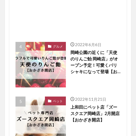
2022年6月6日
グルメ
岡崎公園の近くに「天使
のりんご飴 岡崎店」がオ
ープン予定！可愛くパリ
シャキになって登場【お
かざき開店】
2022年11月21日
ペット
上和田にペット店「ズー
スクエア岡崎店」2月開店
【おかざき開店】