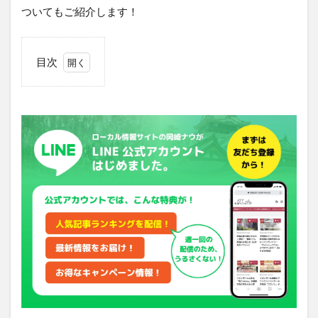
ついてもご紹介します！
目次
1
「り
んご
の王
様」
は
JR
岡崎
駅の
西口
から
徒歩
約3
分の
場所
にオ
ープ
ン