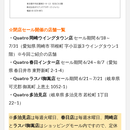
☆閉店セール開催の店舗一覧
・Quatro 岡崎ウイングタウン店
セール期間 6/18～
7/31（愛知県 岡崎市 羽根町 字小豆坂3 ウイングタウン1
階）※今回ご紹介の店舗
・Quatro 春日インター店
セール期間 6/24～8/7（愛知
県 春日井市 東野新町 2-1-4）
・Quatro ラスパ御嵩店
セール期間 6/21～7/21（岐阜県
可児郡 御嵩町 上恵土 1052-1）
・Quatro 多治見店
（岐阜県 多治見市 若松町 1丁目
22−1）
※
多治見店
は毎週火曜日、
春日店
は毎週水曜日、
岡崎店
と
ラスパ御嵩店
はショッピングモール内ですので、定休