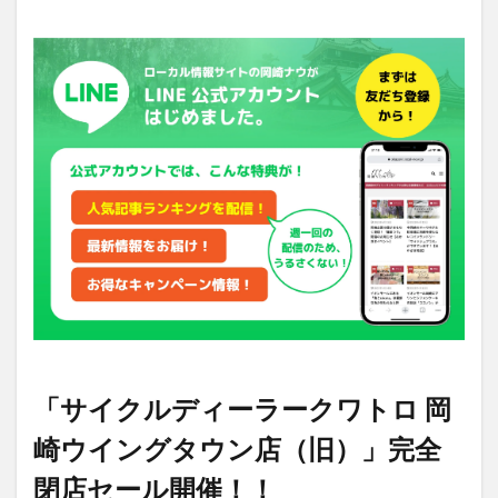
「サイク
ルディー
ラークワ
トロ 岡
崎ウイン
グタウン
店
（旧）」
完全閉店
セール開
催！！
2
閉
店
セ
ー
ル
に
「サイクルディーラークワトロ 岡
関
す
崎ウイングタウン店（旧）」完全
る
ご
閉店セール開催！！
案