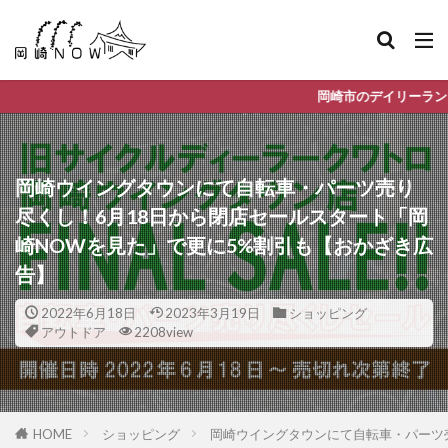
岡崎市のデイリーランキングやお得な店舗情報など、
岡崎ウイングタウンにて自転車・パーツ売り
尽くし！6月18日から閉店セールスタート「岡
崎NOWを見た」で更に5%割引も【おかざき広
告】
2022年6月18日
2023年3月19日
ショッピング
アウトドア
2208view
HOME
ショッピング
岡崎ウイングタウンにて自転車・パーツ