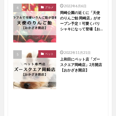
2022年6月6日
グルメ
岡崎公園の近くに「天使
のりんご飴 岡崎店」がオ
ープン予定！可愛くパリ
シャキになって登場【お
かざき開店】
2022年11月21日
ペット
上和田にペット店「ズー
スクエア岡崎店」2月開店
【おかざき開店】