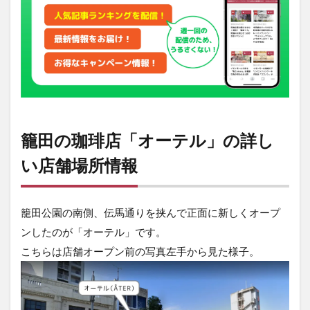
場所
情報
2
香
り
立
つ
自
家
籠田の珈琲店「オーテル」の詳し
焙
煎
い店舗場所情報
珈
琲
と
観
籠田公園の南側、伝馬通りを挟んで正面に新しくオープ
葉
ンしたのが「オーテル」です。
植
物
こちらは店舗オープン前の写真左手から見た様子。
が
癒
し
の