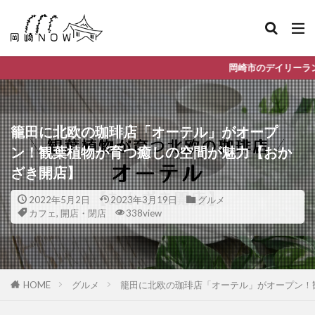
岡崎市のデイリーランキングやお得な店舗情報
籠田に北欧の珈琲店「オーテル」がオープ
ン！観葉植物が育つ癒しの空間が魅力【おか
ざき開店】
2022年5月2日
2023年3月19日
グルメ
カフェ
,
開店・閉店
338view
HOME
グルメ
籠田に北欧の珈琲店「オーテル」がオープン！