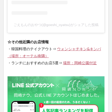
ごえもんのおやつ(@goeshi_oyatsu)がシェアした投稿
☆その他近隣のお店情報
・韓国料理のテイクアウト⇒
ウォンシャチキン&キンパ
（場所：オーテル南隣）
・ランチにおすすめのお店5選⇒
場所：岡崎公園付近