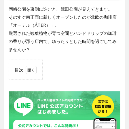
岡崎公園を東側に進むと、籠田公園が見えてきます。
そのすぐ南正面に新しくオープンしたのが
北欧の珈琲店
「オーテル（ÅTER）」。
厳選された観葉植物が育つ空間とハンドドリップの珈琲
の香りが漂う店内で、ゆったりとした時間を過ごしてみ
ませんか？
目次
1
籠田
の珈
琲店
「オ
ーテ
ル」
の詳
しい
店舗