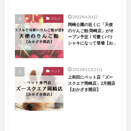
2022年6月6日
グルメ
岡崎公園の近くに「天使
のりんご飴 岡崎店」がオ
ープン予定！可愛くパリ
シャキになって登場【お
かざき開店】
2022年11月21日
ペット
上和田にペット店「ズー
スクエア岡崎店」2月開店
【おかざき開店】