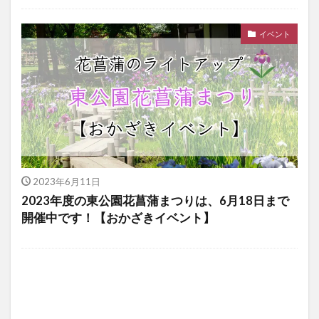
イベント
2023年6月11日
2023年度の東公園花菖蒲まつりは、6月18日まで
開催中です！【おかざきイベント】