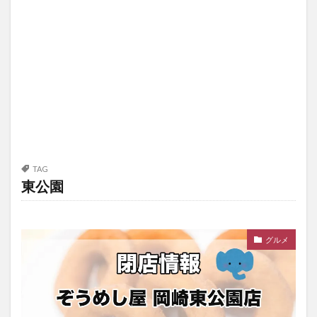
TAG
東公園
グルメ