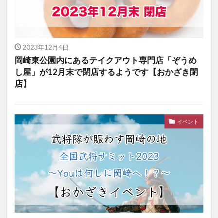
2023年12月4日
岡崎東公園内にあるテイクアウト専門店「ぞうめ
し屋」が12月末で閉店するようです【おかざき閉
店】
イベント